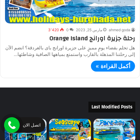
ahmed goda
مارس 25, 2023
0
3٬420
رحلة جزيرة اورانج Orange Island
هل تحلم بقضاء يومٍ مميزٍ على جزيرة اورانج باى بالغردقة؟ انضم الآن
إلى رحلتنا المذهلة بالقارب واستمتع بمياهها الصافية وشاطئها…
أكمل القراءة »
Last Modified Posts
اتصل الان