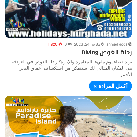
ahmed goda
مارس 24, 2023
0
1٬920
رحلة الغوص Diving
تريد قضاء يوم مليء بالمغامرة والإثارة؟ رحلة الغوص في الغردقة
هي المكان المثالي لك! ستتمكن من استكشاف أعماق البحر
الأحمر…
أكمل القراءة »