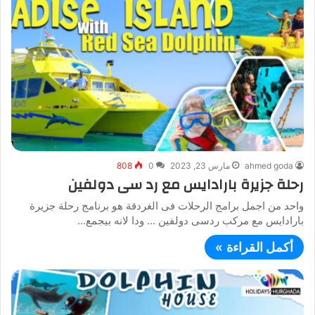
ahmed goda
مارس 23, 2023
0
808
رحلة جزيرة بارادايس مع رد سى دولفين
واحد من اجمل برامج الرحلات فى الغردقة هو برنامج رحلة جزيرة
بارادايس مع مركب ردسى دولفين ... ودا لانه بيجمع…
أكمل القراءة »