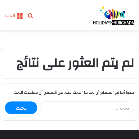
بحث
القائمة
عن
لم يتم العثور على نتائج
يبدوا أننا لم ’ نستطع أن نجد ما ’ تبحث عنه. من الممكن أن يساعدك البحث.
ا
ل
ب
ح
ث
ع