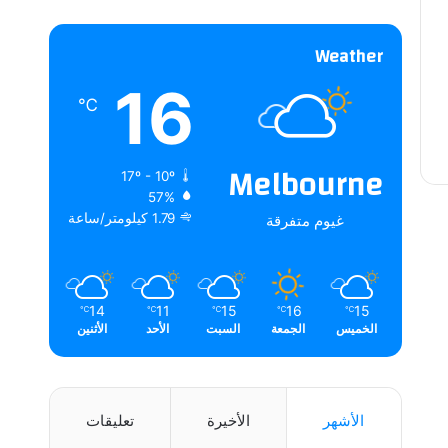
Weather
16
℃
Melbourne
17º - 10º
57%
1.79 كيلومتر/ساعة
غيوم متفرقة
14
11
15
16
15
℃
℃
℃
℃
℃
الخميس
الجمعة
السبت
الأحد
الأثنين
الأشهر
الأخيرة
تعليقات