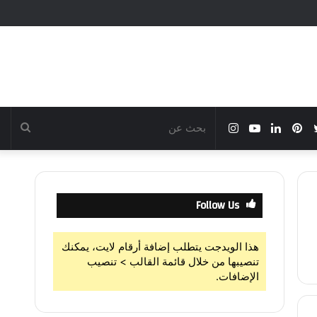
بوك
تويتر
بينتيريست
لينكدإن
يوتيوب
انستقرام
بحث
عن
Follow Us
هذا الويدجت يتطلب إضافة أرقام لايت، يمكنك
تنصيبها من خلال قائمة القالب > تنصيب
الإضافات.