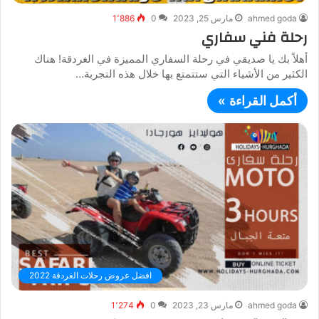
ahmed goda
مارس 25, 2023
0
1٬886
رحلة فني سفاري
أهلاً بك يا صديقي في رحلة السفاري المميزة في الغردقة! هناك
الكثير من الأشياء التي ستتمتع بها خلال هذه التجربة…
أكمل القراءة »
افضل عروض رحلات الغردقة 2022
ahmed goda
مارس 23, 2023
0
1٬274