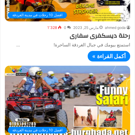
افضل 10 رحلات في مدينة الغردقة
ahmed goda
مارس 25, 2023
0
1٬328
رحلة ديسكفرى سفارى
استمتع بيومك في جبال الغردقة الساحرة! …
أكمل القراءة »
افضل 10 رحلات في مدينة الغردقة