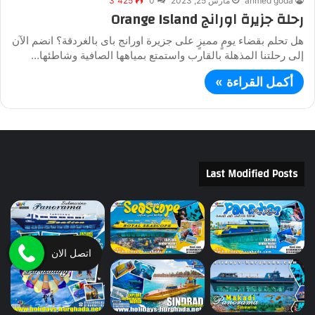
ahmed goda
مارس 25, 2023
0
3٬425
رحلة جزيرة اورانج Orange Island
هل تحلم بقضاء يومٍ مميزٍ على جزيرة اورانج باى بالغردقة؟ انضم الآن
إلى رحلتنا المذهلة بالقارب واستمتع بمياهها الصافية وشاطئها…
أكمل القراءة »
Last Modified Posts
اتصل الان