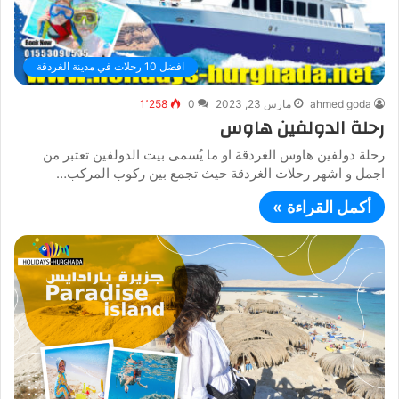
افضل 10 رحلات في مدينة الغردقة
ahmed goda
مارس 23, 2023
0
1٬258
رحلة الدولفين هاوس
رحلة دولفين هاوس الغردقة او ما يُسمى بيت الدولفين تعتبر من
اجمل و اشهر رحلات الغردقة حيث تجمع بين ركوب المركب…
أكمل القراءة »