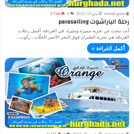
افضل 10 رحلات في مدينة الغردقة
ahmed goda
مايو 13, 2023
0
2٬746
رحلة الباراشوت parasailing
أنت تبحث عن تجربة مميزة ومثيرة في الغردقة. أجمل رحلات
الغردقة هي تجربة الطيران فوق البحر الأحمر الخلّاب . ركوب…
أكمل القراءة »
افضل 10 رحلات في مدينة الغردقة