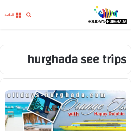
بحث
القائمة
عن
hurghada see trips