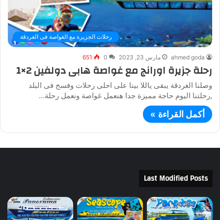
رحلات الجزيرة مع الغواصة فى الغردقة
ahmed goda
مارس 23, 2023
0
651
رحلة جزيرة اورانج مع غواصة هابى دولفين 2×1
وصلنا الغردقة يبقى ياللا بينا على احلى رحلات وفسح فى البلد
,رحلتنا اليوم حاجة مميزة جدا هنعمل غواصة ونعمل رحلة…
أكمل القراءة »
Last Modified Posts