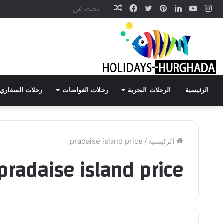
انستقرام
يوتيوب
لينكدإن
تويتر
بينتيريست
فيسبوك
مقال
عشوائي
الرئيسية
الرحلات البحرية
رحلات الغواصات
رحلات السفاري
الرئيسية
/
pradaise island price
pradaise island price