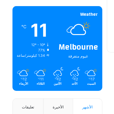
Weather
11
℃
Melbourne
12º - 10º
77%
1.34 كيلومتر/ساعة
غيوم متفرقة
12
11
12
12
17
℃
℃
℃
℃
℃
السبت
الأحد
الأثنين
الثلاثاء
الأربعاء
الأشهر
الأخيرة
تعليقات