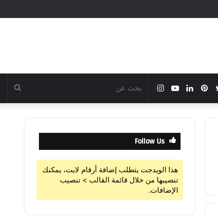
بوك
تويتر
بينتيريست
لينكدإن
يوتيوب
انستقرام
بحث
عن
Follow Us
هذا الويدجت يتطلب إضافة أرقام لايت، يمكنك
تنصيبها من خلال قائمة القالب > تنصيب
الإضافات.