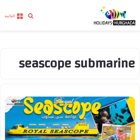
بحث
القائمة
عن
seascope submarine