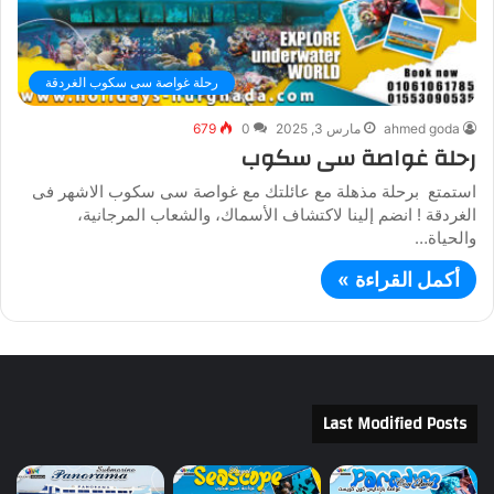
رحلة غواصة سى سكوب الغردقة
ahmed goda
مارس 3, 2025
0
679
رحلة غواصة سى سكوب
استمتع برحلة مذهلة مع عائلتك مع غواصة سى سكوب الاشهر فى
الغردقة ! انضم إلينا لاكتشاف الأسماك، والشعاب المرجانية،
والحياة…
أكمل القراءة »
Last Modified Posts