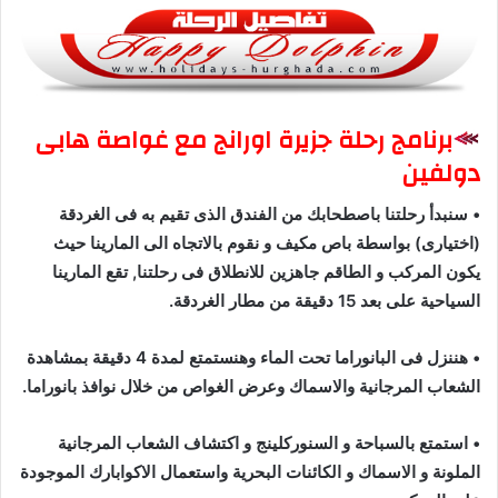
برنامج رحلة جزيرة اورانج مع غواصة هابى
دولفين
• سنبدأ رحلتنا باصطحابك من الفندق الذى تقيم به فى الغردقة
(اختيارى) بواسطة باص مكيف و نقوم بالاتجاه الى المارينا حيث
يكون المركب و الطاقم جاهزين للانطلاق فى رحلتنا, تقع المارينا
السياحية على بعد 15 دقيقة من مطار الغردقة.
• هننزل فى البانوراما تحت الماء وهنستمتع لمدة 4 دقيقة بمشاهدة
الشعاب المرجانية والاسماك وعرض الغواص من خلال نوافذ بانوراما.
• استمتع بالسباحة و السنوركلينج و اكتشاف الشعاب المرجانية
الملونة و الاسماك و الكائنات البحرية واستعمال الاكوابارك الموجودة