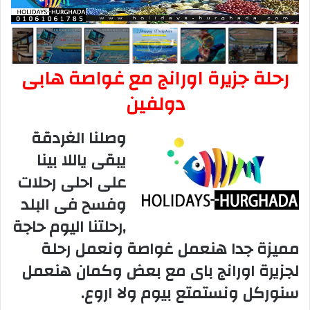
رحلة جزيرة اورانج مع غواصة هابى
دولفين
وصلنا الغردقة
يبقى ياللا بينا
على احلى رحلات
وفسح فى البلد
,رحلتنا اليوم حاجة
مميزة جدا هنعمل غواصة ونعمل رحلة
لجزيرة اورانج باى مع بعض وكمان هنعمل
سنوركل ونستمتع بيوم ولا اروع.