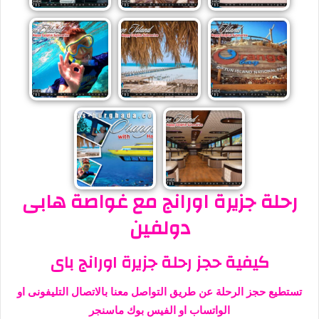
رحلة جزيرة اورانج مع غواصة هابى
دولفين
كيفية حجز رحلة جزيرة اورانج باى
تستطيع حجز الرحلة عن طريق التواصل معنا بالاتصال التليفونى او
الواتساب او الفيس بوك ماسنجر