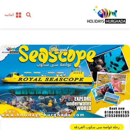
بحث
القائمة
عن
رحلة غواصة سى سكوب الغردقة