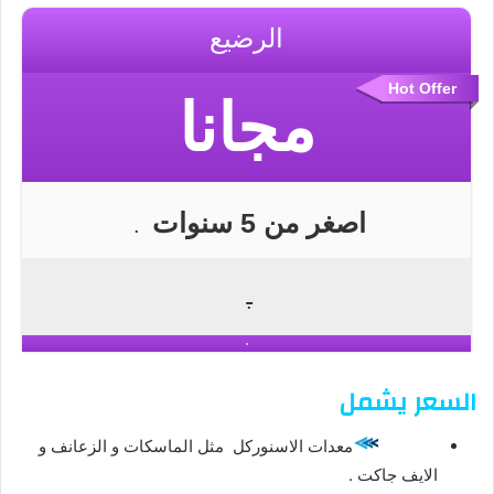
الرضيع
Hot Offer
مجانا
اصغر من 5 سنوات
.
.
السعر يشمل
معدات الاسنوركل مثل الماسكات و الزعانف و
الايف جاكت .