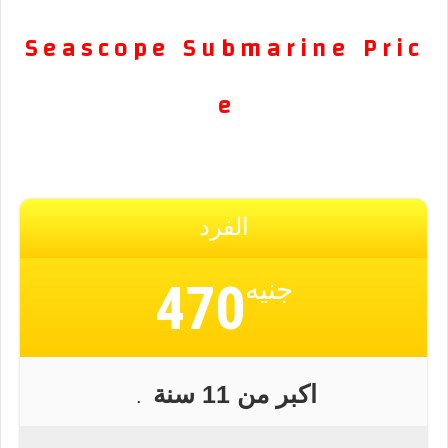
P r i c
S e a s c o p e S u b m a r i n e
e
الفرد
جنيه
470
اكبر من 11 سنة
.