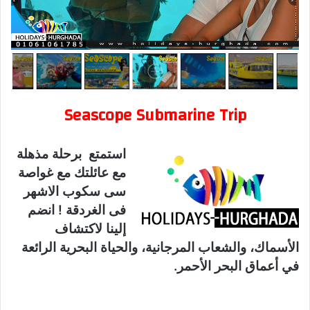
Seascope Submarine Trip
استمتع برحلة مذهلة
مع عائلتك مع غواصة
سى سكوب الاشهر
فى الغردقة ! انضم
إلينا لاكتشاف
الأسماك، والشعاب المرجانية، والحياة البحرية الرائعة
في أعماق البحر الأحمر.
حجز رحلة غواصة سى سكوب الغردقة بافضل الاسعار